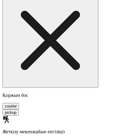
Қоржын бос
courier
pickup
Жеткізу мекенжайын енгізіңіз