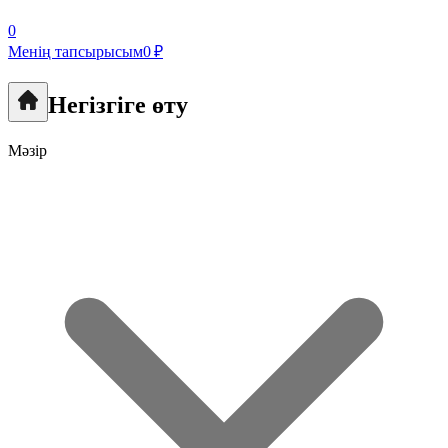
0
Менің тапсырысым
0 ₽
Негізгіге өту
Мәзір