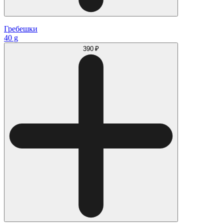
Гребешки
40 g
390 ₽