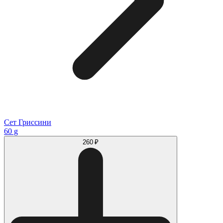
Сет Гриссини
60 g
260 ₽