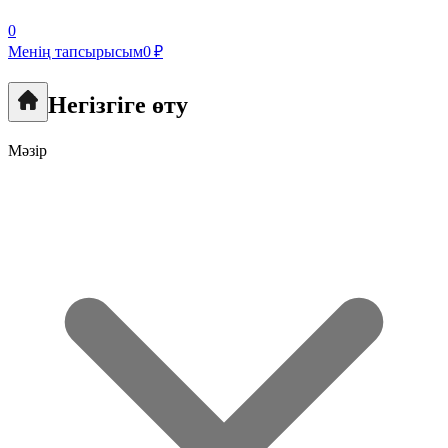
0
Менің тапсырысым
0 ₽
Негізгіге өту
Мәзір