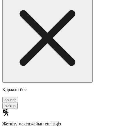
Қоржын бос
courier
pickup
Жеткізу мекенжайын енгізіңіз