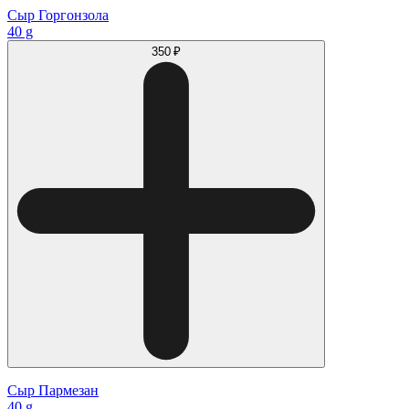
Сыр Горгонзола
40 g
350 ₽
Сыр Пармезан
40 g