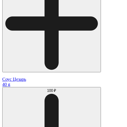
Соус Цезарь
40 g
100 ₽