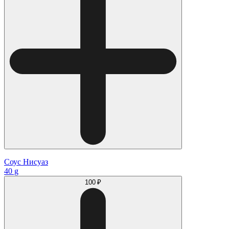
Соус Нисуаз
40 g
100 ₽