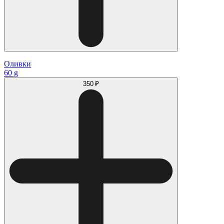
Оливки
60 g
350 ₽