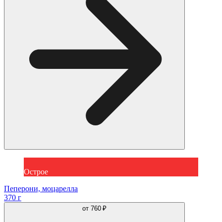
Острое
Пеперони, моцарелла
370 г
от
760 ₽