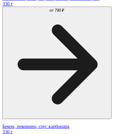
330 г
от
790 ₽
Бекон, пекорино, соус карбонара
330 г