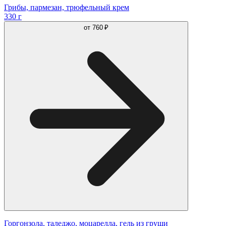
Грибы, пармезан, трюфельный крем
330 г
от
760 ₽
Горгонзола, таледжо, моцарелла, гель из груши