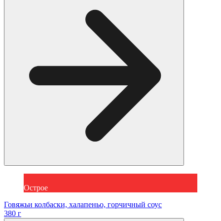
Острое
Говяжьи колбаски, халапеньо, горчичный соус
380 г