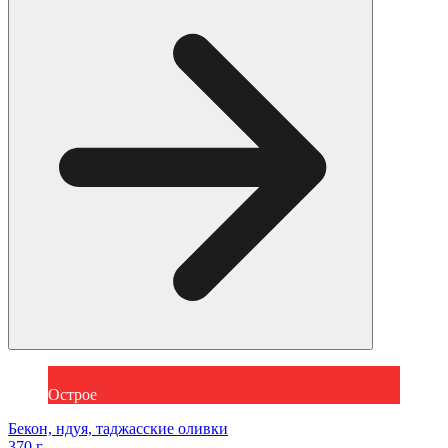
Острое
Бекон, ндуя, таджасские оливки
370 г