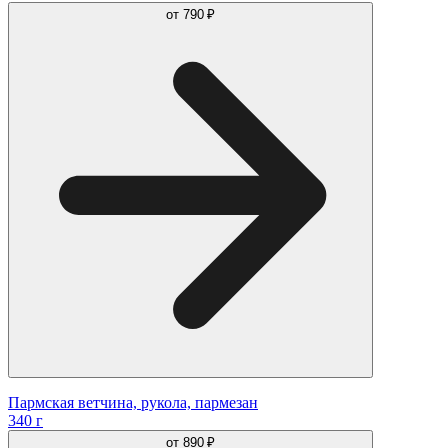
от
790 ₽
Пармская ветчина, рукола, пармезан
340 г
от
890 ₽