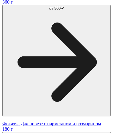
360 г
от
960 ₽
Фокачча Дженовезе с пармезаном и розмарином
180 г