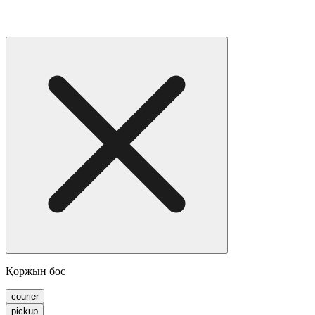
Қоржын бос
courier
pickup