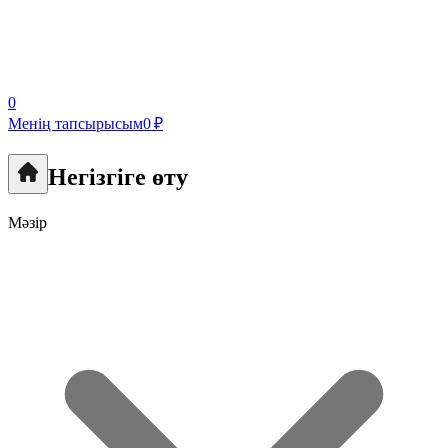
0
Менің тапсырысым
0 ₽
Негізгіге өту
Мәзір